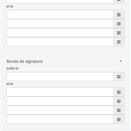
et le
entre le
et le