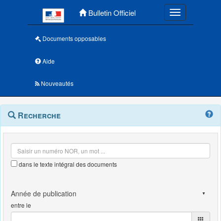
Menu principal
Bulletin Officiel
Toggle navigatio
Documents opposables
Aide
Nouveautés
Navigation
Menu
Recherche
contextuel
et
outils
annexes
dans le texte intégral des documents
entre le