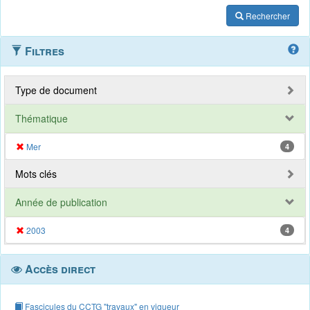
Rechercher
Filtres
Type de document
Thématique
Mer
4
Mots clés
Année de publication
2003
4
Accès direct
Fascicules du CCTG "travaux" en vigueur