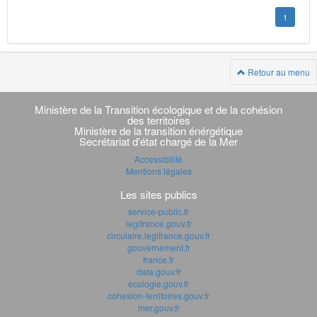
1
Retour au menu
Navigation
transverse
Ministère de la Transition écologique et de la cohésion
des territoires
Ministère de la transition énérgétique
Secrétariat d'état chargé de la Mer
Accessibilité
Mentions légales
Les sites publics
service-public.fr
legifrance.gouv.fr
circulaire.legifrance.gouv.fr
gouvernement.fr
france.fr
data.gouv.fr
ecologie.gouv.fr
cohesion-territoires.gouv.fr
mer.gouv.fr