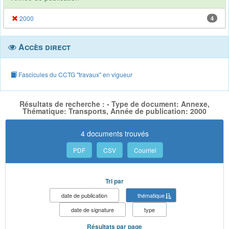
2000
4
Accès direct
Fascicules du CCTG "travaux" en vigueur
Résultats de recherche : - Type de document: Annexe,
Thématique: Transports, Année de publication: 2000
4 documents trouvés
PDF
CSV
Courriel
Tri par
date de publication
thématique
date de signature
type
Résultats par page