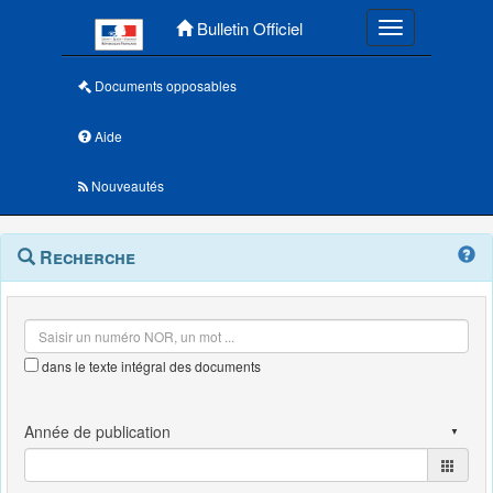
Menu principal
Bulletin Officiel
Toggle navigatio
Documents opposables
Aide
Nouveautés
Navigation
Menu
Recherche
contextuel
et
outils
annexes
dans le texte intégral des documents