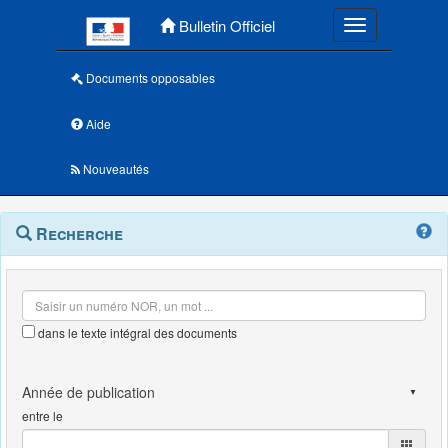
Menu principal
Bulletin Officiel
Toggle navigatio
Documents opposables
Aide
Nouveautés
Navigation
Menu
Recherche
contextuel
et
outils
annexes
dans le texte intégral des documents
entre le