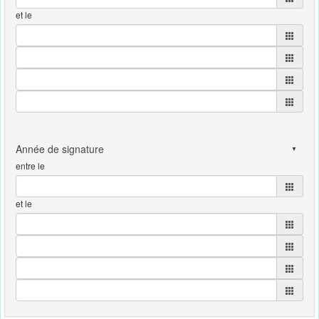
et le
entre le
et le