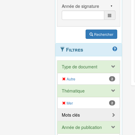
Rechercher
Filtres
Type de document
Autre
2
Thématique
Mer
2
Mots clés
Année de publication