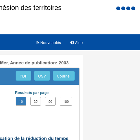
Menu
d'accessi
Nouveautés
Aide
 Mer, Année de publication: 2003
PDF
CSV
Courriel
Résultats par page
10
25
50
100
ication de la réduction du temps