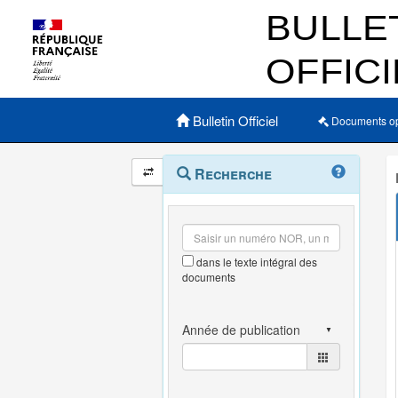
Menu principal
Bulletin Officiel
Documents o
Navigation
Menu
Recherche
contextuel
et
outils
annexes
dans le texte intégral des
documents