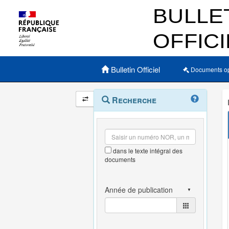
Menu principal
Bulletin Officiel
Documents o
Navigation
Menu
Recherche
contextuel
et
outils
annexes
dans le texte intégral des
documents