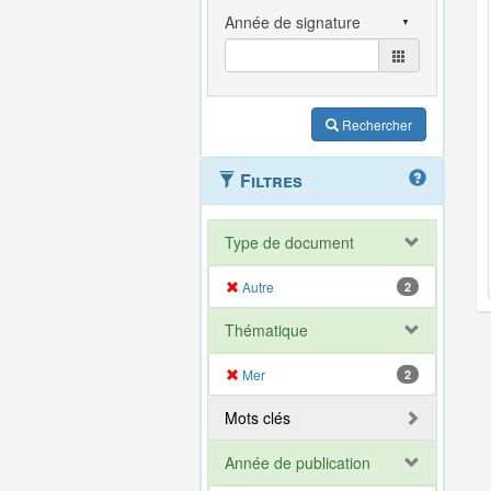
Rechercher
Filtres
Type de document
Autre
2
Thématique
Mer
2
Mots clés
Année de publication