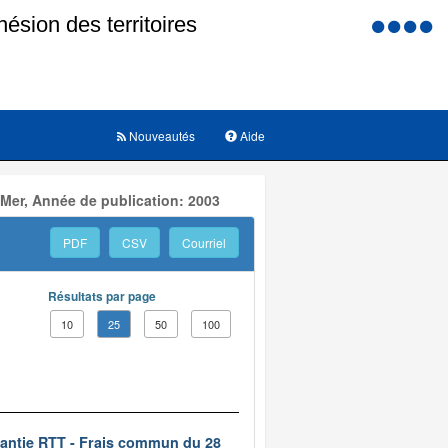
Menu
d'accessi
Nouveautés
Aide
 Mer, Année de publication: 2003
PDF
CSV
Courriel
Résultats par page
10
25
50
100
rantie RTT - Frais commun du 28