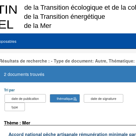
pposables
Résultats de recherche : - Type de document: Autre, Thématique:
2 documents trouvés
Tri par
date de publication
thématique
date de signature
type
Thème : Mer
Accord national pêche artisanale rémunération minimale ga