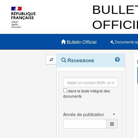
Menu principal
Bulletin Officiel
Documents o
Navigation
Menu
Recherche
contextuel
et
outils
annexes
dans le texte intégral des
documents