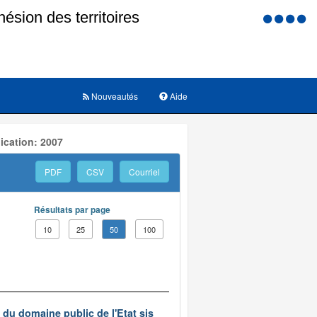
Menu
d'accessi
Nouveautés
Aide
ication: 2007
PDF
CSV
Courriel
Résultats par page
10
25
50
100
du domaine public de l'Etat sis