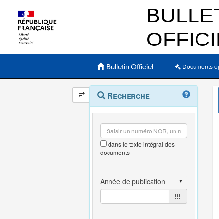
Menu principal
Bulletin Officiel
Documents o
Navigation
Menu
Recherche
contextuel
et
outils
annexes
dans le texte intégral des
documents