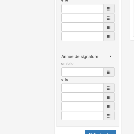
entre le
et le