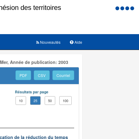
Menu
d'accessi
Nouveautés
Aide
 Mer, Année de publication: 2003
PDF
CSV
Courriel
Résultats par page
10
25
50
100
ication de la réduction du temps