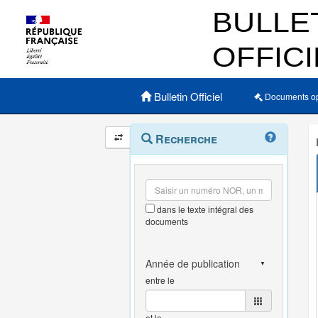
Menu principal
Bulletin Officiel
Documents o
Navigation
Menu
Recherche
contextuel
et
outils
annexes
dans le texte intégral des
documents
entre le
et le