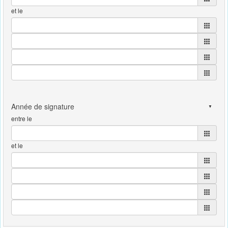
et le
entre le
et le