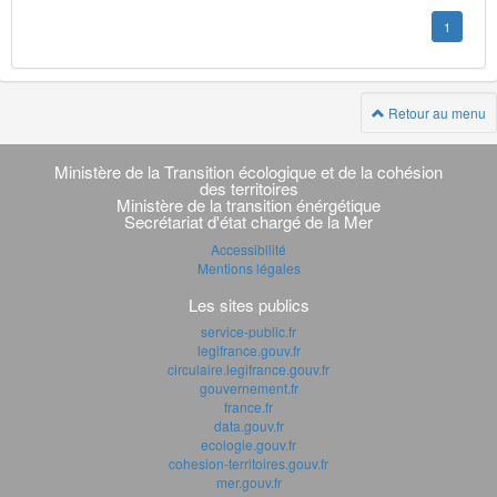
1
Retour au menu
Navigation
transverse
Ministère de la Transition écologique et de la cohésion
des territoires
Ministère de la transition énérgétique
Secrétariat d'état chargé de la Mer
Accessibilité
Mentions légales
Les sites publics
service-public.fr
legifrance.gouv.fr
circulaire.legifrance.gouv.fr
gouvernement.fr
france.fr
data.gouv.fr
ecologie.gouv.fr
cohesion-territoires.gouv.fr
mer.gouv.fr