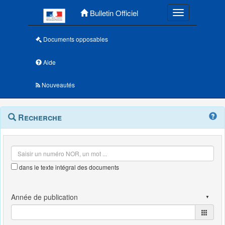
Menu principal
Bulletin Officiel
Toggle navigatio
Documents opposables
Aide
Nouveautés
Navigation
Menu
Recherche
contextuel
et
outils
annexes
dans le texte intégral des documents