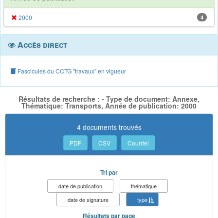
2000
4
Accès direct
Fascicules du CCTG "travaux" en vigueur
Résultats de recherche : - Type de document: Annexe,
Thématique: Transports, Année de publication: 2000
4 documents trouvés
PDF
CSV
Courriel
Tri par
date de publication
thématique
date de signature
type
Résultats par page