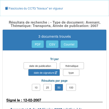
Fascicules du CCTG "travaux" en vigueur
Résultats de recherche : - Type de document: Avenant,
Thématique: Transports, Année de publication: 2007
3 documents trouvés
PDF
CSV
Courriel
Tri par
date de publication
thématique
date de signature
type
Résultats par page
10
25
50
100
Signé le : 12-02-2007