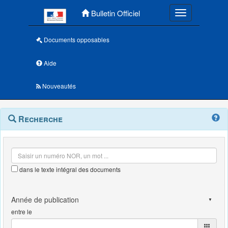
Menu principal
Bulletin Officiel
Toggle navigatio
Documents opposables
Aide
Nouveautés
Navigation
Menu
Recherche
contextuel
et
outils
annexes
dans le texte intégral des documents
entre le