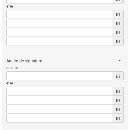
et le
entre le
et le