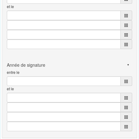
et le
entre le
et le