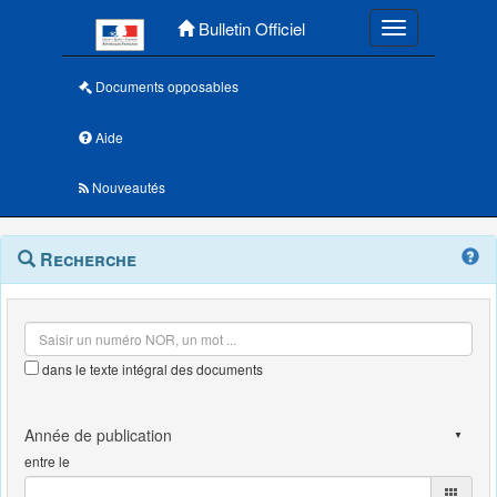
Menu principal
Bulletin Officiel
Toggle navigatio
Documents opposables
Aide
Nouveautés
Navigation
Menu
Recherche
contextuel
et
outils
annexes
dans le texte intégral des documents
entre le