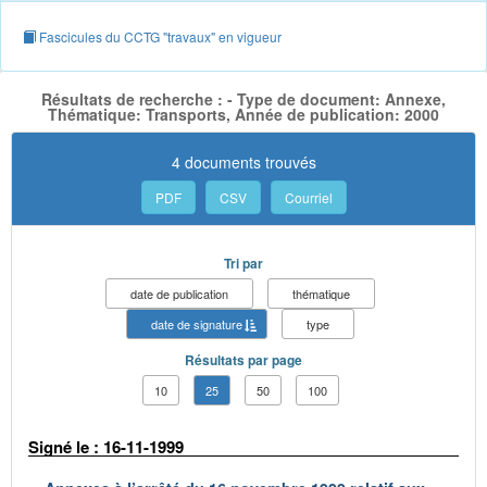
Fascicules du CCTG "travaux" en vigueur
Résultats de recherche : - Type de document: Annexe,
Thématique: Transports, Année de publication: 2000
4 documents trouvés
PDF
CSV
Courriel
Tri par
date de publication
thématique
date de signature
type
Résultats par page
10
25
50
100
Signé le : 16-11-1999