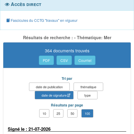
Accès direct
Fascicules du CCTG "travaux" en vigueur
Résultats de recherche : - Thématique: Mer
364 documents trouvés
PDF
CSV
Courriel
Tri par
date de publication
thématique
date de signature
type
Résultats par page
10
25
50
100
Signé le : 21-07-2026