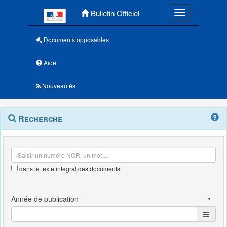
Menu principal
Bulletin Officiel
Toggle navigatio
Documents opposables
Aide
Nouveautés
Navigation
Menu
Recherche
contextuel
et
outils
annexes
dans le texte intégral des documents