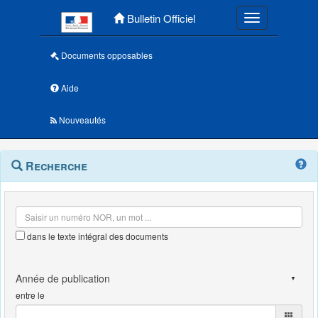
Menu principal
Bulletin Officiel
Toggle navigatio
Documents opposables
Aide
Nouveautés
Navigation
Menu
Recherche
contextuel
et
outils
annexes
dans le texte intégral des documents
entre le