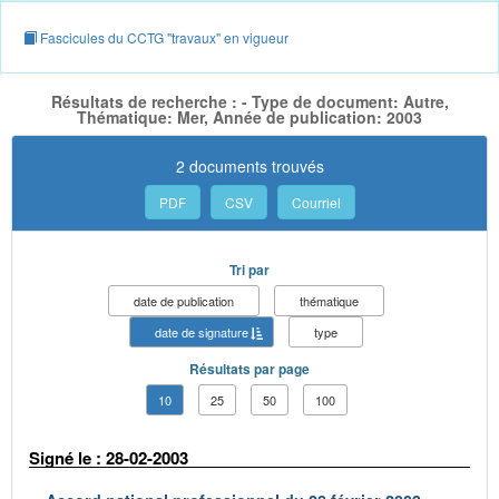
Fascicules du CCTG "travaux" en vigueur
Résultats de recherche : - Type de document: Autre,
Thématique: Mer, Année de publication: 2003
2 documents trouvés
PDF
CSV
Courriel
Tri par
date de publication
thématique
date de signature
type
Résultats par page
10
25
50
100
Signé le : 28-02-2003