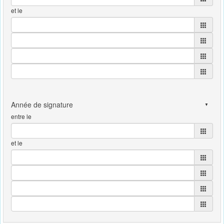
et le
entre le
et le