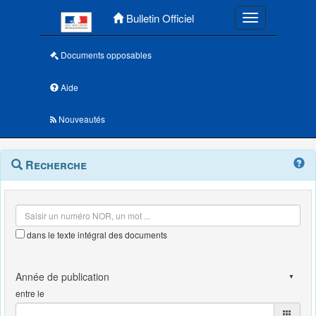
Menu principal
Bulletin Officiel
Toggle navigatio
Documents opposables
Aide
Nouveautés
Navigation
Menu
Recherche
contextuel
et
outils
annexes
dans le texte intégral des documents
entre le