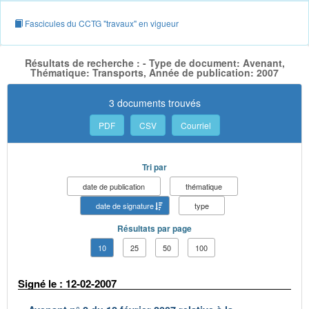
Fascicules du CCTG "travaux" en vigueur
Résultats de recherche : - Type de document: Avenant,
Thématique: Transports, Année de publication: 2007
3 documents trouvés
PDF
CSV
Courriel
Tri par
date de publication
thématique
date de signature
type
Résultats par page
10
25
50
100
Signé le : 12-02-2007