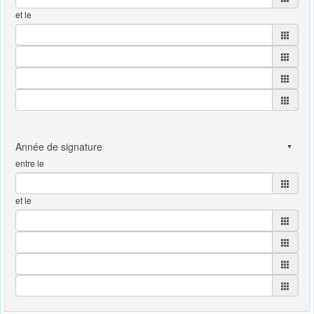
et le
entre le
et le