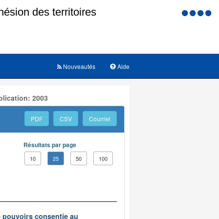
Menu
d'accessi
Nouveautés
Aide
lication: 2003
PDF
CSV
Courriel
Résultats par page
10
25
50
100
e pouvoirs consentie au