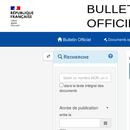
Menu principal
Bulletin Officiel
Documents o
Navigation
Menu
Recherche
contextuel
et
outils
annexes
dans le texte intégral des
documents
entre le
et le