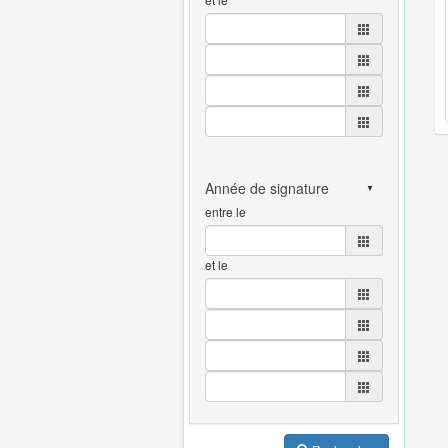
entre le
et le