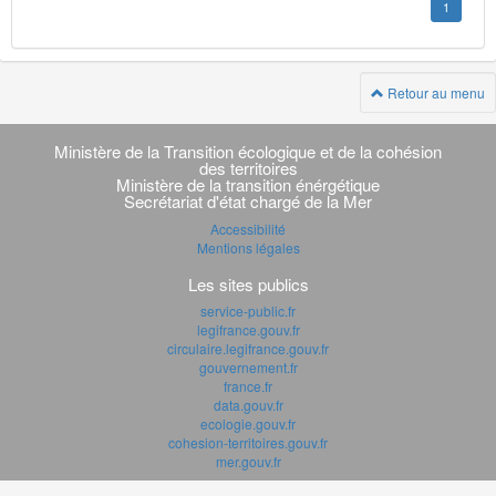
1
Retour au menu
Navigation
transverse
Ministère de la Transition écologique et de la cohésion
des territoires
Ministère de la transition énérgétique
Secrétariat d'état chargé de la Mer
Accessibilité
Mentions légales
Les sites publics
service-public.fr
legifrance.gouv.fr
circulaire.legifrance.gouv.fr
gouvernement.fr
france.fr
data.gouv.fr
ecologie.gouv.fr
cohesion-territoires.gouv.fr
mer.gouv.fr