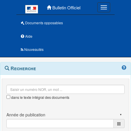
Menu principal
Bulletin Officiel
Toggle navigatio
Documents opposables
Aide
Nouveautés
Navigation
Menu
Recherche
contextuel
et
outils
annexes
dans le texte intégral des documents