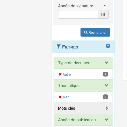
Rechercher
Filtres
Type de document
Autre
2
Thématique
Mer
2
Mots clés
Année de publication