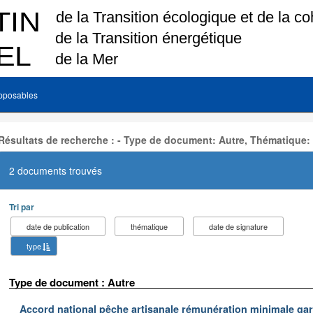
pposables
Résultats de recherche : - Type de document: Autre, Thématique:
2 documents trouvés
Tri par
date de publication
thématique
date de signature
type
Type de document : Autre
Accord national pêche artisanale rémunération minimale ga