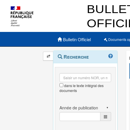
Menu principal
Bulletin Officiel
Documents o
Navigation
Menu
Recherche
contextuel
et
outils
annexes
dans le texte intégral des
documents