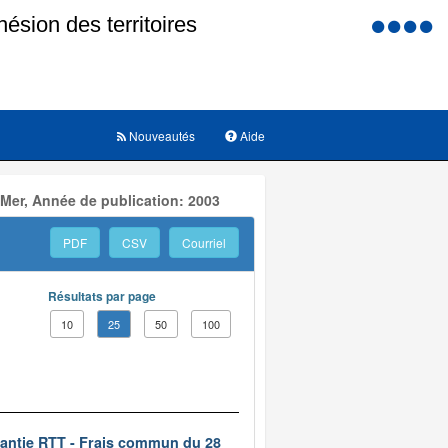
Menu
d'accessi
Nouveautés
Aide
 Mer, Année de publication: 2003
PDF
CSV
Courriel
Résultats par page
10
25
50
100
rantie RTT - Frais commun du 28