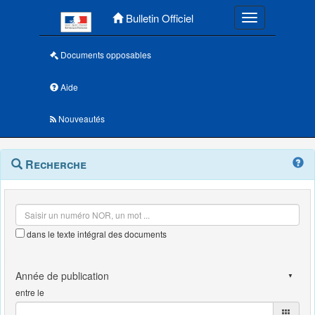
Menu principal
Bulletin Officiel
Toggle navigatio
Documents opposables
Aide
Nouveautés
Navigation
Menu
Recherche
contextuel
et
outils
annexes
dans le texte intégral des documents
entre le