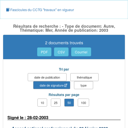
Fascicules du CCTG "travaux" en vigueur
Résultats de recherche : - Type de document: Autre,
Thématique: Mer, Année de publication: 2003
2 documents trouvés
PDF
CSV
Courriel
Tri par
date de publication
thématique
date de signature
type
Résultats par page
10
25
50
100
Signé le : 28-02-2003