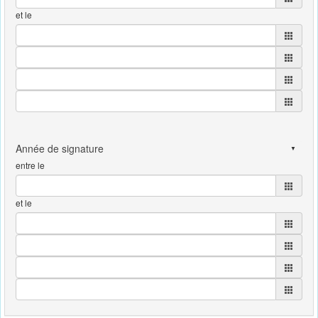
et le
entre le
et le