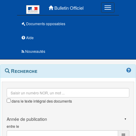
Menu principal
Bulletin Officiel
Toggle navigatio
Documents opposables
Aide
Nouveautés
Navigation
Menu
Recherche
contextuel
et
outils
annexes
dans le texte intégral des documents
entre le