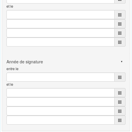
et le
entre le
et le