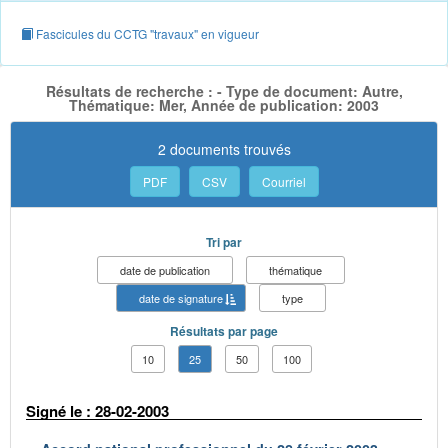
Fascicules du CCTG "travaux" en vigueur
Résultats de recherche : - Type de document: Autre,
Thématique: Mer, Année de publication: 2003
2 documents trouvés
PDF
CSV
Courriel
Tri par
date de publication
thématique
date de signature
type
Résultats par page
10
25
50
100
Signé le : 28-02-2003