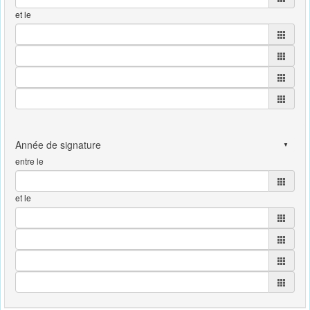
et le
entre le
et le