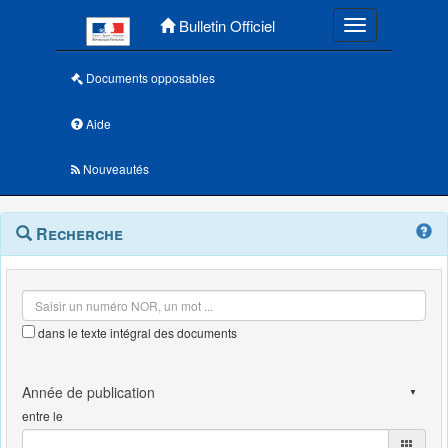
Menu principal
Bulletin Officiel
Toggle navigatio
Documents opposables
Aide
Nouveautés
Navigation
Menu
Recherche
contextuel
et
outils
annexes
dans le texte intégral des documents
entre le