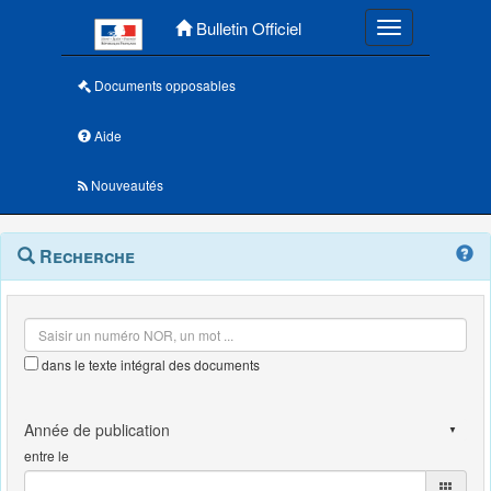
Menu principal
Bulletin Officiel
Toggle navigatio
Documents opposables
Aide
Nouveautés
Navigation
Menu
Recherche
contextuel
et
outils
annexes
dans le texte intégral des documents
entre le