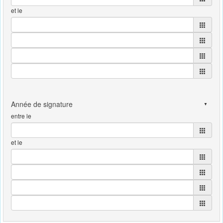
et le
entre le
et le