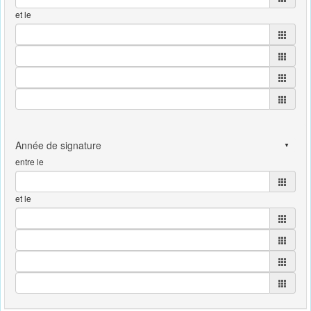
et le
entre le
et le