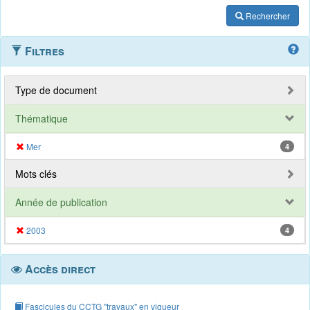
Rechercher
Filtres
Type de document
Thématique
Mer
4
Mots clés
Année de publication
2003
4
Accès direct
Fascicules du CCTG "travaux" en vigueur