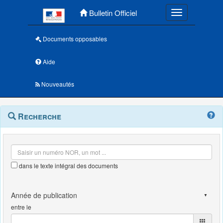
Menu principal
Bulletin Officiel
Toggle navigatio
Documents opposables
Aide
Nouveautés
Navigation
Menu
Recherche
contextuel
et
outils
annexes
dans le texte intégral des documents
entre le