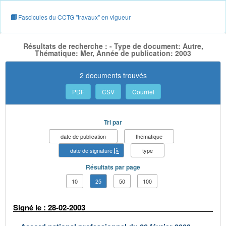
Fascicules du CCTG "travaux" en vigueur
Résultats de recherche : - Type de document: Autre,
Thématique: Mer, Année de publication: 2003
2 documents trouvés
PDF
CSV
Courriel
Tri par
date de publication
thématique
date de signature
type
Résultats par page
10
25
50
100
Signé le : 28-02-2003