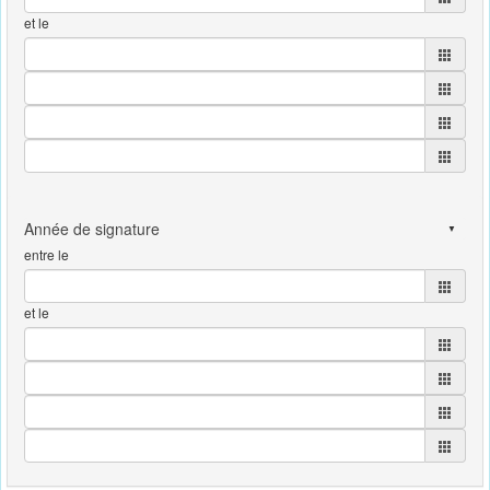
et le
entre le
et le