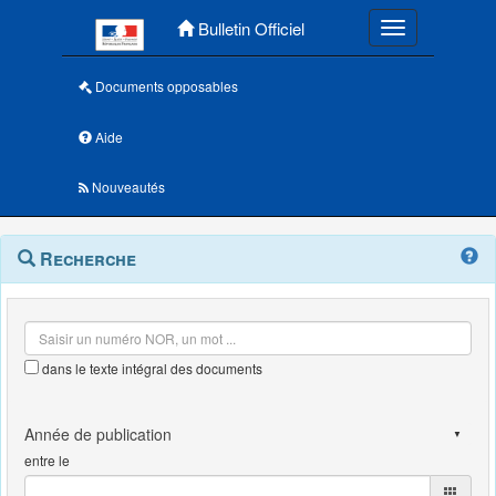
Menu principal
Bulletin Officiel
Toggle navigatio
Documents opposables
Aide
Nouveautés
Navigation
Menu
Recherche
contextuel
et
outils
annexes
dans le texte intégral des documents
entre le