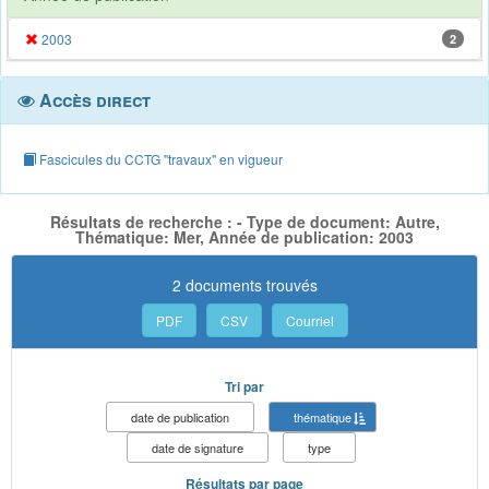
2003
2
Accès direct
Fascicules du CCTG "travaux" en vigueur
Résultats de recherche : - Type de document: Autre,
Thématique: Mer, Année de publication: 2003
2 documents trouvés
PDF
CSV
Courriel
Tri par
date de publication
thématique
date de signature
type
Résultats par page