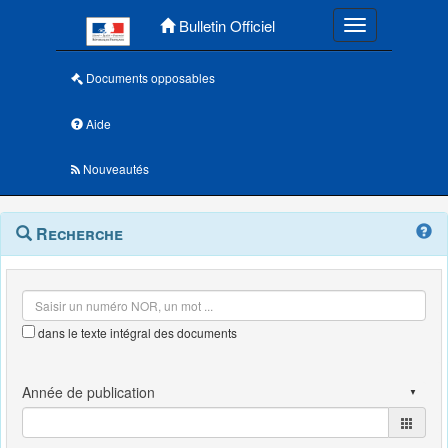
Menu principal
Bulletin Officiel
Toggle navigatio
Documents opposables
Aide
Nouveautés
Navigation
Menu
Recherche
contextuel
et
outils
annexes
dans le texte intégral des documents