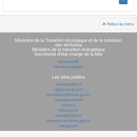
1
Retour au menu
Navigation
transverse
Ministère de la Transition écologique et de la cohésion
des territoires
Ministère de la transition énérgétique
Secrétariat d'état chargé de la Mer
Accessibilité
Mentions légales
Les sites publics
service-public.fr
legifrance.gouv.fr
circulaire.legifrance.gouv.fr
gouvernement.fr
france.fr
data.gouv.fr
ecologie.gouv.fr
cohesion-territoires.gouv.fr
mer.gouv.fr