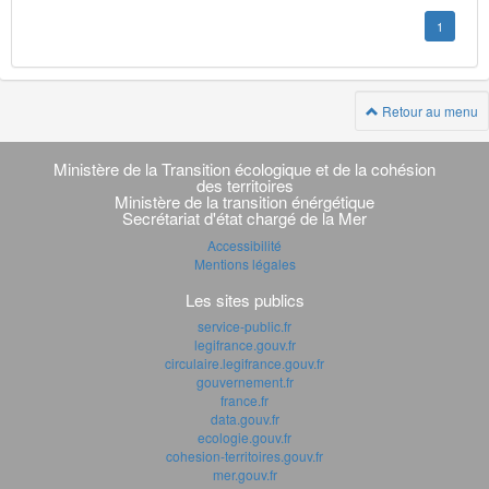
1
Retour au menu
Navigation
transverse
Ministère de la Transition écologique et de la cohésion
des territoires
Ministère de la transition énérgétique
Secrétariat d'état chargé de la Mer
Accessibilité
Mentions légales
Les sites publics
service-public.fr
legifrance.gouv.fr
circulaire.legifrance.gouv.fr
gouvernement.fr
france.fr
data.gouv.fr
ecologie.gouv.fr
cohesion-territoires.gouv.fr
mer.gouv.fr