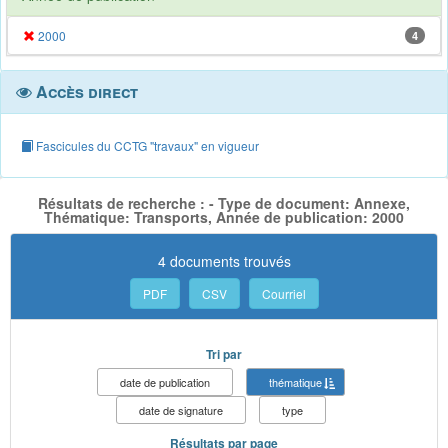
2000
4
Accès direct
Fascicules du CCTG "travaux" en vigueur
Résultats de recherche : - Type de document: Annexe,
Thématique: Transports, Année de publication: 2000
4 documents trouvés
PDF
CSV
Courriel
Tri par
date de publication
thématique
date de signature
type
Résultats par page