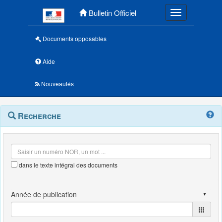
Menu principal
Bulletin Officiel
Toggle navigatio
Documents opposables
Aide
Nouveautés
Navigation
Menu
Recherche
contextuel
et
outils
annexes
dans le texte intégral des documents