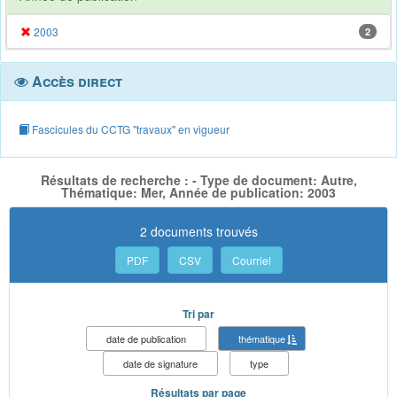
2003
2
Accès direct
Fascicules du CCTG "travaux" en vigueur
Résultats de recherche : - Type de document: Autre,
Thématique: Mer, Année de publication: 2003
2 documents trouvés
PDF
CSV
Courriel
Tri par
date de publication
thématique
date de signature
type
Résultats par page