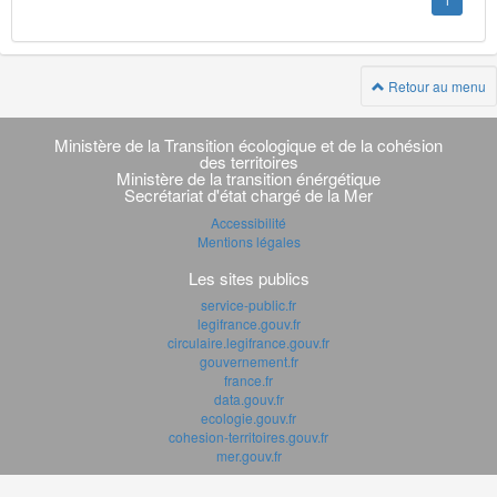
1
Retour au menu
Navigation
transverse
Ministère de la Transition écologique et de la cohésion
des territoires
Ministère de la transition énérgétique
Secrétariat d'état chargé de la Mer
Accessibilité
Mentions légales
Les sites publics
service-public.fr
legifrance.gouv.fr
circulaire.legifrance.gouv.fr
gouvernement.fr
france.fr
data.gouv.fr
ecologie.gouv.fr
cohesion-territoires.gouv.fr
mer.gouv.fr