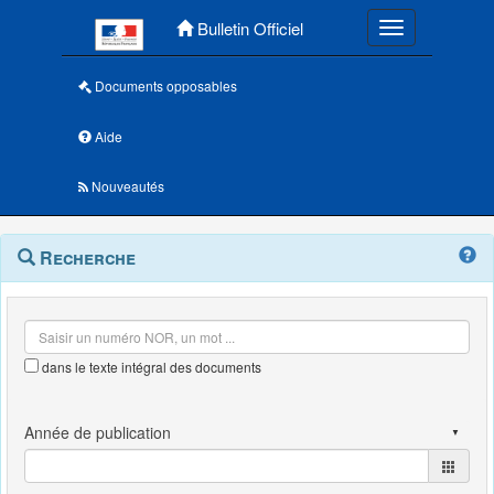
Menu principal
Bulletin Officiel
Toggle navigatio
Documents opposables
Aide
Nouveautés
Navigation
Menu
Recherche
contextuel
et
outils
annexes
dans le texte intégral des documents