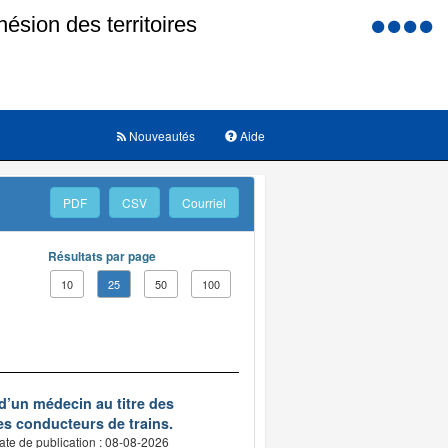
Menu
d'accessi
Nouveautés
Aide
PDF
CSV
Courriel
Résultats par page
10
25
50
100
d’un médecin au titre des
des conducteurs de trains.
ate de publication : 08-08-2026