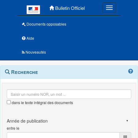
Menu principal
Bulletin Officiel
Toggle navigatio
Documents opposables
Aide
Nouveautés
Navigation
Menu
Recherche
contextuel
et
outils
annexes
dans le texte intégral des documents
entre le