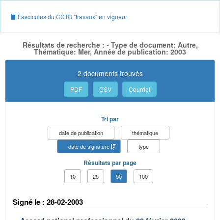
Fascicules du CCTG "travaux" en vigueur
Résultats de recherche : - Type de document: Autre,
Thématique: Mer, Année de publication: 2003
2 documents trouvés
PDF
CSV
Courriel
Tri par
date de publication
thématique
date de signature
type
Résultats par page
10
25
50
100
Signé le : 28-02-2003