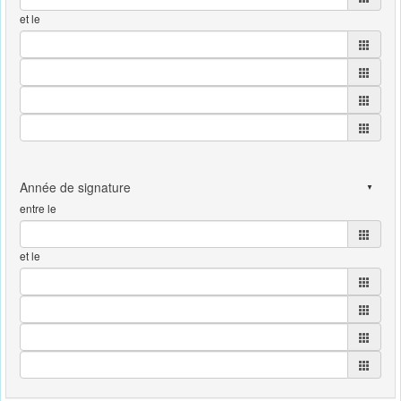
et le
entre le
et le