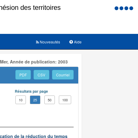
Menu
d'accessi
Nouveautés
Aide
 Mer, Année de publication: 2003
PDF
CSV
Courriel
Résultats par page
10
25
50
100
ication de la réduction du temps