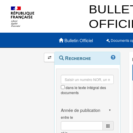
Menu principal
Bulletin Officiel
Documents o
Navigation
Menu
Recherche
contextuel
et
outils
annexes
dans le texte intégral des
documents
entre le
et le