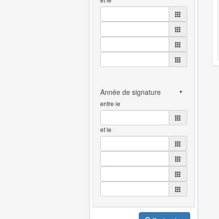
entre le
et le