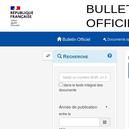
Menu principal
Bulletin Officiel
Documents o
Navigation
Menu
Recherche
contextuel
et
outils
annexes
dans le texte intégral des
documents
entre le
et le