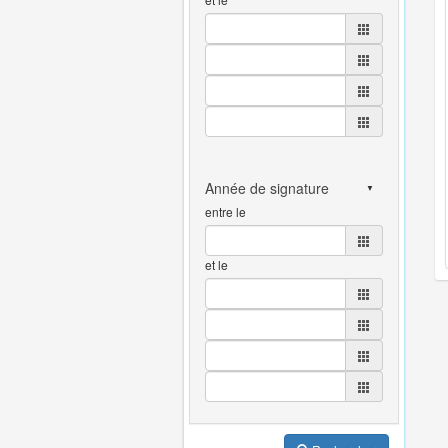
entre le
et le