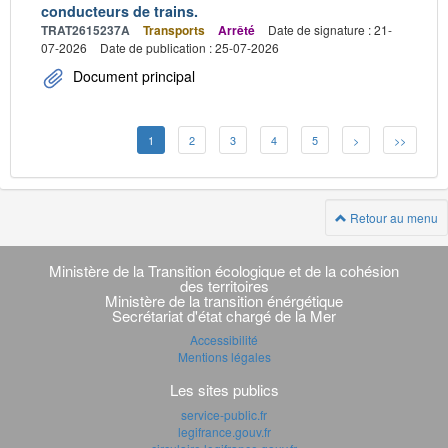
conducteurs de trains.
TRAT2615237A
Transports
Arrêté
Date de signature : 21-
07-2026
Date de publication : 25-07-2026
Document principal
1
2
3
4
5
>
>>
Retour au menu
Navigation
transverse
Ministère de la Transition écologique et de la cohésion
des territoires
Ministère de la transition énérgétique
Secrétariat d'état chargé de la Mer
Accessibilité
Mentions légales
Les sites publics
service-public.fr
legifrance.gouv.fr