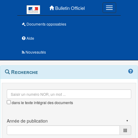
Menu principal
Bulletin Officiel
Toggle navigatio
Documents opposables
Aide
Nouveautés
Navigation
Menu
Recherche
contextuel
et
outils
annexes
dans le texte intégral des documents