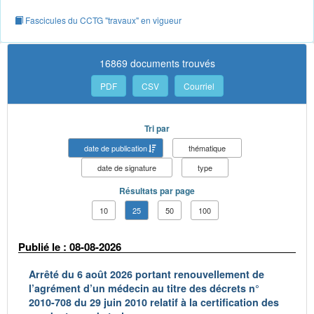
Fascicules du CCTG "travaux" en vigueur
16869 documents trouvés
PDF
CSV
Courriel
Tri par
date de publication
thématique
date de signature
type
Résultats par page
10
25
50
100
Publié le : 08-08-2026
Arrêté du 6 août 2026 portant renouvellement de
l’agrément d’un médecin au titre des décrets n°
2010-708 du 29 juin 2010 relatif à la certification des