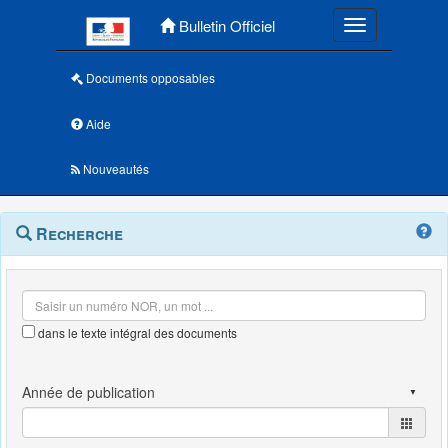
Menu principal
Bulletin Officiel
Toggle navigatio
Documents opposables
Aide
Nouveautés
Navigation
Menu
Recherche
contextuel
et
outils
annexes
dans le texte intégral des documents