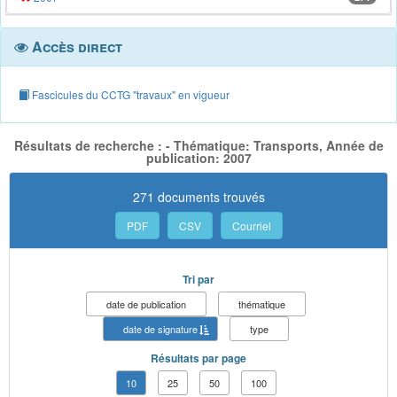
Accès direct
Fascicules du CCTG "travaux" en vigueur
Résultats de recherche : - Thématique: Transports, Année de
publication: 2007
271 documents trouvés
PDF
CSV
Courriel
Tri par
date de publication
thématique
date de signature
type
Résultats par page
10
25
50
100