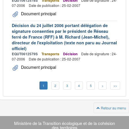
EQUT0612578S
Transports
Décision
Date de signature : 24-
07-2006
Date de publication : 25-02-2007
Document principal
Décision du 24 juillet 2006 portant délégation de
signature consenties par le président de Réseau
ferré de France (RFF) à M. Richard (Jean-Michel),
directeur de l'exploitation (texte non paru au Journal
officiel)
EQUT0612579S
Transports
Décision
Date de signature : 24-
07-2006
Date de publication : 25-02-2007
Document principal
1
2
3
4
5
>
>>
Retour au menu
Navigation
transverse
Ministère de la Transition écologique et de la cohésion
des territoires