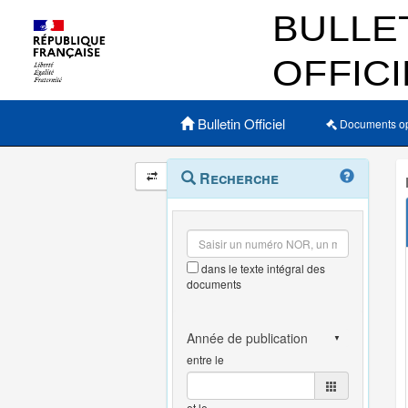
Menu principal
Bulletin Officiel
Documents o
Navigation
Menu
Recherche
contextuel
et
outils
annexes
dans le texte intégral des
documents
entre le
et le