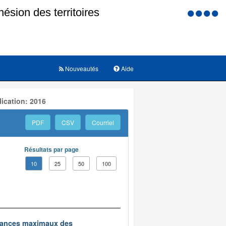
Menu
d'accessi
Nouveautés
Aide
ication: 2016
PDF
CSV
Courriel
Résultats par page
10
25
50
100
edevances maximaux des