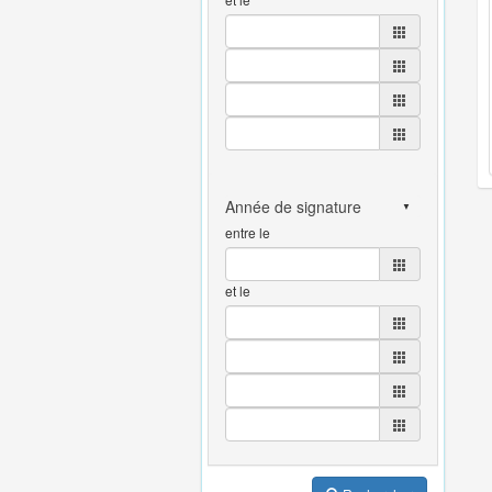
entre le
et le