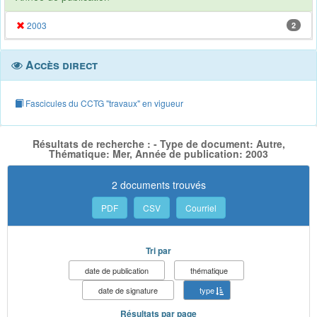
2003
2
Accès direct
Fascicules du CCTG "travaux" en vigueur
Résultats de recherche : - Type de document: Autre,
Thématique: Mer, Année de publication: 2003
2 documents trouvés
PDF
CSV
Courriel
Tri par
date de publication
thématique
date de signature
type
Résultats par page