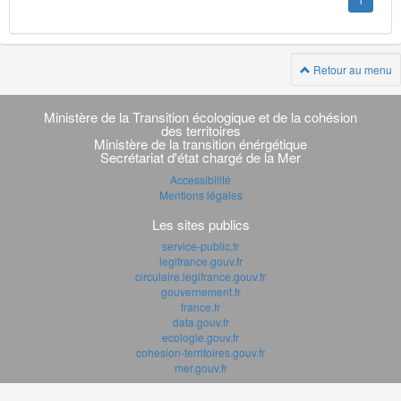
1
Retour au menu
Navigation
transverse
Ministère de la Transition écologique et de la cohésion
des territoires
Ministère de la transition énérgétique
Secrétariat d'état chargé de la Mer
Accessibilité
Mentions légales
Les sites publics
service-public.fr
legifrance.gouv.fr
circulaire.legifrance.gouv.fr
gouvernement.fr
france.fr
data.gouv.fr
ecologie.gouv.fr
cohesion-territoires.gouv.fr
mer.gouv.fr