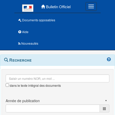
Menu principal
Bulletin Officiel
Toggle navigatio
Documents opposables
Aide
Nouveautés
Navigation
Menu
Recherche
contextuel
et
outils
annexes
dans le texte intégral des documents