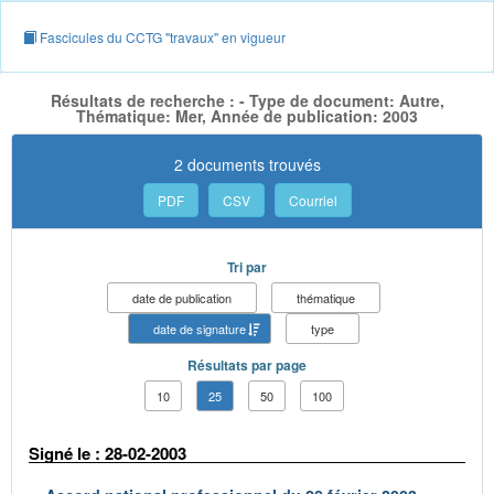
Fascicules du CCTG "travaux" en vigueur
Résultats de recherche : - Type de document: Autre,
Thématique: Mer, Année de publication: 2003
2 documents trouvés
PDF
CSV
Courriel
Tri par
date de publication
thématique
date de signature
type
Résultats par page
10
25
50
100
Signé le : 28-02-2003