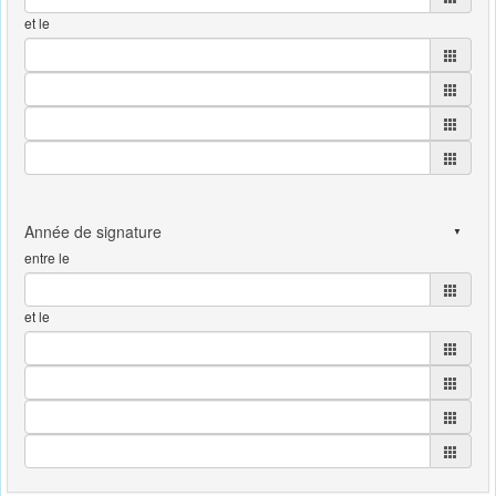
et le
entre le
et le