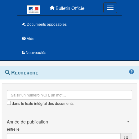
Menu principal
Bulletin Officiel
Toggle navigatio
Documents opposables
Aide
Nouveautés
Navigation
Menu
Recherche
contextuel
et
outils
annexes
dans le texte intégral des documents
entre le