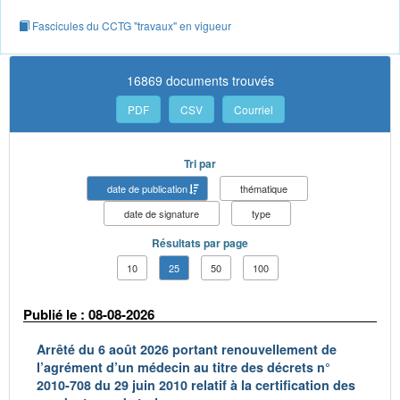
Fascicules du CCTG "travaux" en vigueur
16869 documents trouvés
PDF
CSV
Courriel
Tri par
date de publication
thématique
date de signature
type
Résultats par page
10
25
50
100
Publié le : 08-08-2026
Arrêté du 6 août 2026 portant renouvellement de
l’agrément d’un médecin au titre des décrets n°
2010-708 du 29 juin 2010 relatif à la certification des