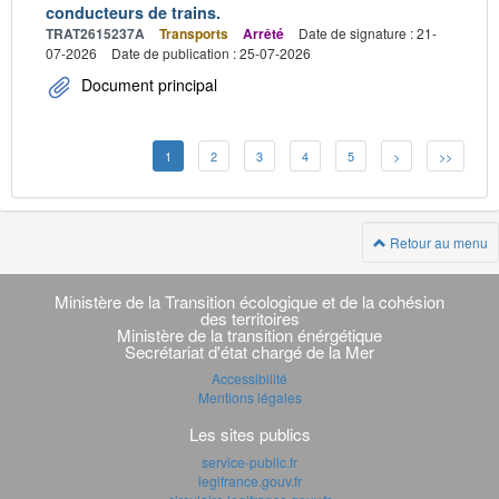
conducteurs de trains.
TRAT2615237A
Transports
Arrêté
Date de signature : 21-
07-2026
Date de publication : 25-07-2026
Document principal
1
2
3
4
5
>
>>
Retour au menu
Navigation
transverse
Ministère de la Transition écologique et de la cohésion
des territoires
Ministère de la transition énérgétique
Secrétariat d'état chargé de la Mer
Accessibilité
Mentions légales
Les sites publics
service-public.fr
legifrance.gouv.fr