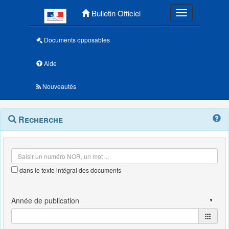
Menu principal
Bulletin Officiel
Toggle navigatio
Documents opposables
Aide
Nouveautés
Navigation
Menu
Recherche
contextuel
et
outils
annexes
dans le texte intégral des documents