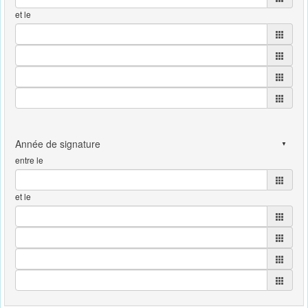
et le
entre le
et le