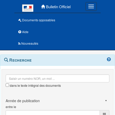
Menu principal
Bulletin Officiel
Toggle navigatio
Documents opposables
Aide
Nouveautés
Navigation
Menu
Recherche
contextuel
et
outils
annexes
dans le texte intégral des documents
entre le