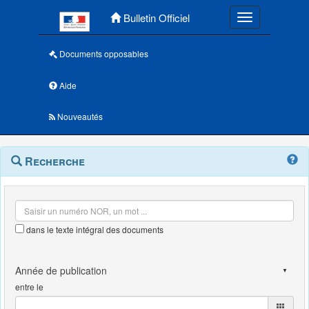
Menu principal
Bulletin Officiel
Toggle navigatio
Documents opposables
Aide
Nouveautés
Navigation
Menu
Recherche
contextuel
et
outils
annexes
dans le texte intégral des documents
entre le