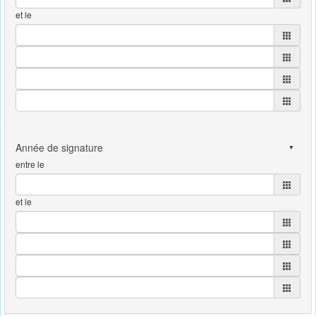
et le
entre le
et le