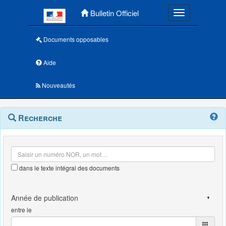
Menu principal
Bulletin Officiel
Toggle navigatio
Documents opposables
Aide
Nouveautés
Navigation
Menu
Recherche
contextuel
et
outils
annexes
dans le texte intégral des documents
entre le