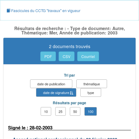
Fascicules du CCTG "travaux" en vigueur
Résultats de recherche : - Type de document: Autre,
Thématique: Mer, Année de publication: 2003
2 documents trouvés
PDF
CSV
Courriel
Tri par
date de publication
thématique
date de signature
type
Résultats par page
10
25
50
100
Signé le : 28-02-2003