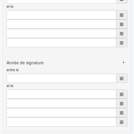
et le
entre le
et le