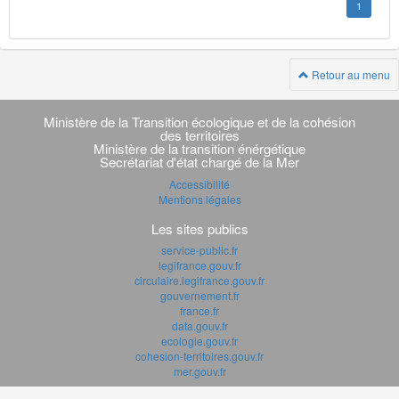
1
Retour au menu
Navigation
transverse
Ministère de la Transition écologique et de la cohésion
des territoires
Ministère de la transition énérgétique
Secrétariat d'état chargé de la Mer
Accessibilité
Mentions légales
Les sites publics
service-public.fr
legifrance.gouv.fr
circulaire.legifrance.gouv.fr
gouvernement.fr
france.fr
data.gouv.fr
ecologie.gouv.fr
cohesion-territoires.gouv.fr
mer.gouv.fr