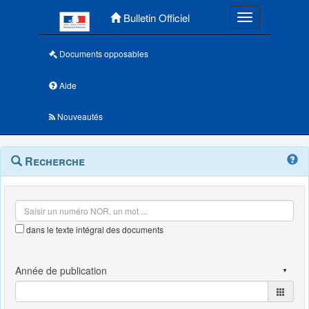
Menu principal
Bulletin Officiel
Toggle navigatio
Documents opposables
Aide
Nouveautés
Navigation
Menu
Recherche
contextuel
et
outils
annexes
dans le texte intégral des documents