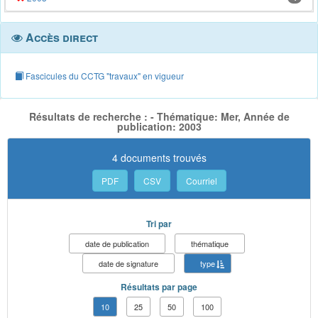
Accès direct
Fascicules du CCTG "travaux" en vigueur
Résultats de recherche : - Thématique: Mer, Année de
publication: 2003
4 documents trouvés
PDF
CSV
Courriel
Tri par
date de publication
thématique
date de signature
type
Résultats par page
10
25
50
100