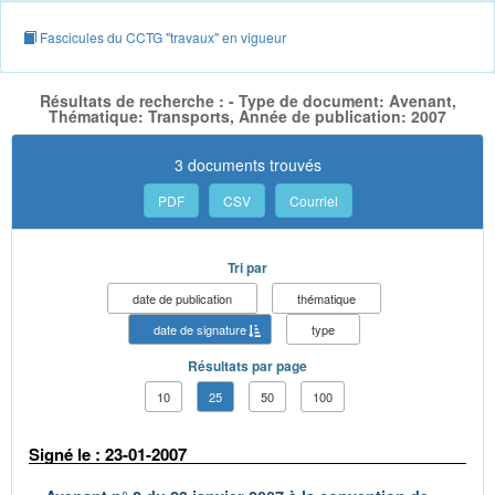
Fascicules du CCTG "travaux" en vigueur
Résultats de recherche : - Type de document: Avenant,
Thématique: Transports, Année de publication: 2007
3 documents trouvés
PDF
CSV
Courriel
Tri par
date de publication
thématique
date de signature
type
Résultats par page
10
25
50
100
Signé le : 23-01-2007