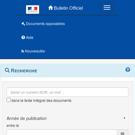
Menu principal
Bulletin Officiel
Toggle navigatio
Documents opposables
Aide
Nouveautés
Navigation
Menu
Recherche
contextuel
et
outils
annexes
dans le texte intégral des documents
entre le