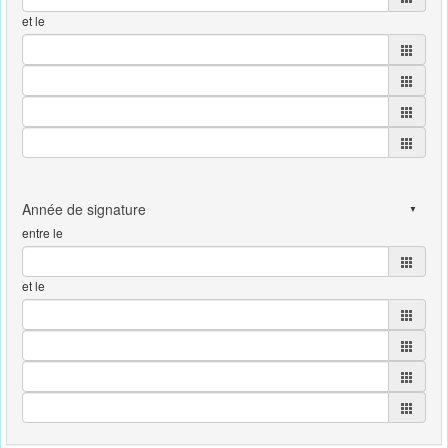
et le
entre le
et le