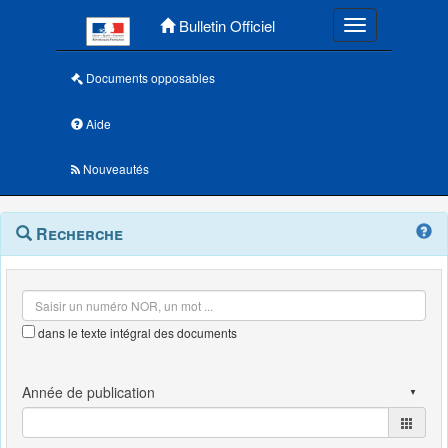
Menu principal
Bulletin Officiel
Toggle navigatio
Documents opposables
Aide
Nouveautés
Navigation
Menu
Recherche
contextuel
et
outils
annexes
dans le texte intégral des documents