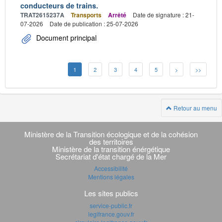
conducteurs de trains.
TRAT2615237A
Transports
Arrêté
Date de signature : 21-
07-2026
Date de publication : 25-07-2026
Document principal
1
2
3
4
5
>
>>
Retour au menu
Navigation
transverse
Ministère de la Transition écologique et de la cohésion
des territoires
Ministère de la transition énérgétique
Secrétariat d'état chargé de la Mer
Accessibilité
Mentions légales
Les sites publics
service-public.fr
legifrance.gouv.fr