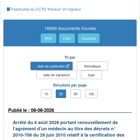
Fascicules du CCTG "travaux" en vigueur
16869 documents trouvés
PDF
CSV
Courriel
Tri par
date de publication
thématique
date de signature
type
Résultats par page
10
25
50
100
Publié le : 08-08-2026
Arrêté du 6 août 2026 portant renouvellement de
l’agrément d’un médecin au titre des décrets n°
2010-708 du 29 juin 2010 relatif à la certification des