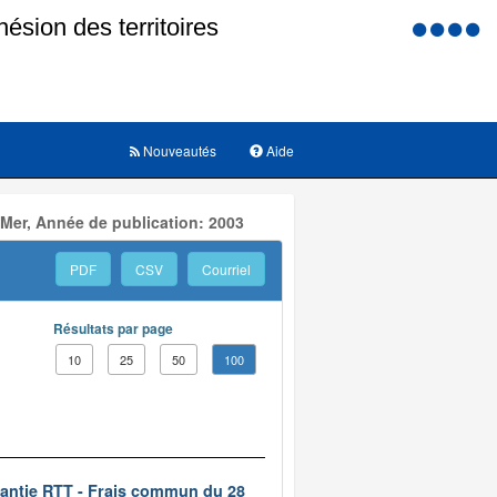
Menu
d'accessi
Nouveautés
Aide
 Mer, Année de publication: 2003
PDF
CSV
Courriel
Résultats par page
10
25
50
100
rantie RTT - Frais commun du 28