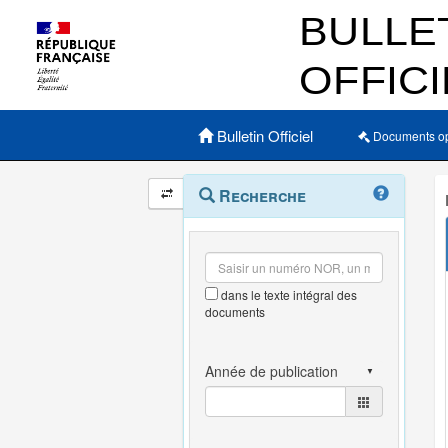
Menu principal
Bulletin Officiel
Documents o
Navigation
Menu
Recherche
contextuel
et
outils
annexes
dans le texte intégral des
documents