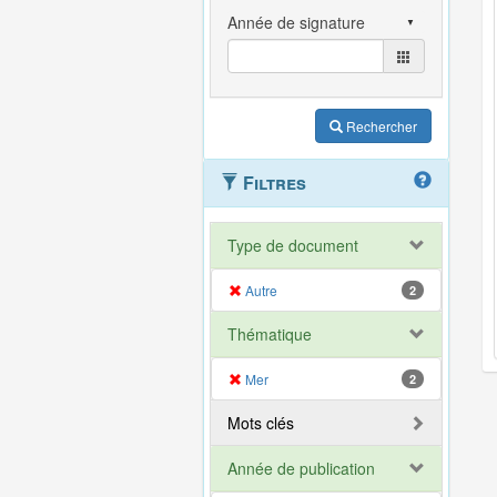
Rechercher
Filtres
Type de document
Autre
2
Thématique
Mer
2
Mots clés
Année de publication