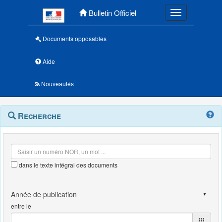
Menu principal
Bulletin Officiel
Toggle navigatio
Documents opposables
Aide
Nouveautés
Navigation
Menu
Recherche
contextuel
et
outils
annexes
dans le texte intégral des documents
entre le