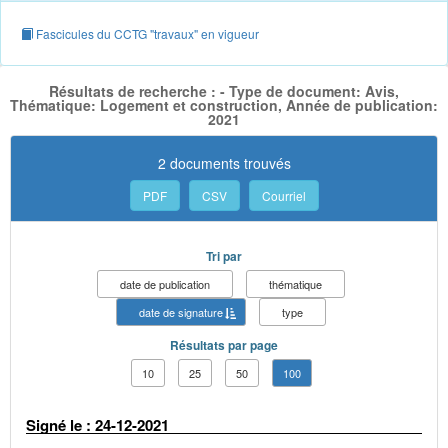
Fascicules du CCTG "travaux" en vigueur
Résultats de recherche : - Type de document: Avis,
Thématique: Logement et construction, Année de publication:
2021
2 documents trouvés
PDF
CSV
Courriel
Tri par
date de publication
thématique
date de signature
type
Résultats par page
10
25
50
100
Signé le : 24-12-2021