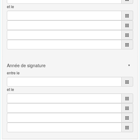
et le
entre le
et le