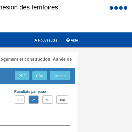
Menu
d'accessi
Nouveautés
Aide
 Logement et construction, Année de
PDF
CSV
Courriel
Résultats par page
10
25
50
100