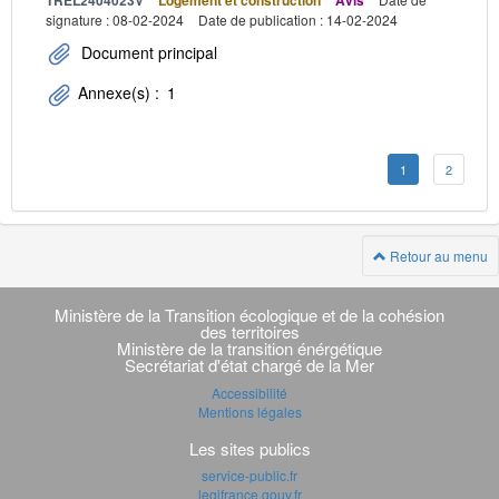
TREL2404023V
Logement et construction
Avis
signature : 08-02-2024
Date de publication : 14-02-2024
Document principal
Annexe(s) :
1
1
2
Retour au menu
Navigation
transverse
Ministère de la Transition écologique et de la cohésion
des territoires
Ministère de la transition énérgétique
Secrétariat d'état chargé de la Mer
Accessibilité
Mentions légales
Les sites publics
service-public.fr
legifrance.gouv.fr