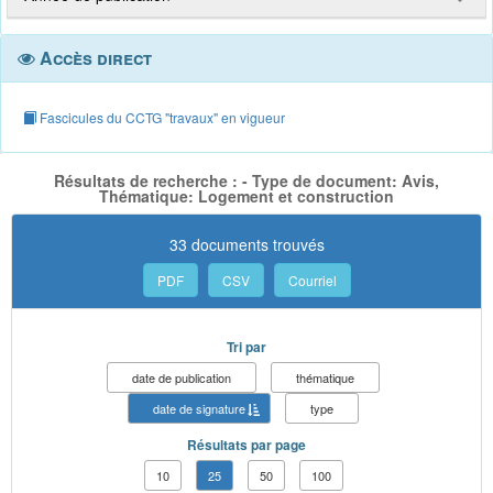
Accès direct
Fascicules du CCTG "travaux" en vigueur
Résultats de recherche : - Type de document: Avis,
Thématique: Logement et construction
33 documents trouvés
PDF
CSV
Courriel
Tri par
date de publication
thématique
date de signature
type
Résultats par page
10
25
50
100