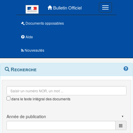
Menu principal
Bulletin Officiel
Toggle navigatio
Documents opposables
Aide
Nouveautés
Navigation
Menu
Recherche
contextuel
et
outils
annexes
dans le texte intégral des documents