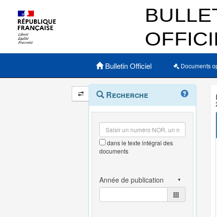
Menu principal
Bulletin Officiel
Documents o
Navigation
Menu
Recherche
contextuel
et
outils
annexes
dans le texte intégral des
documents