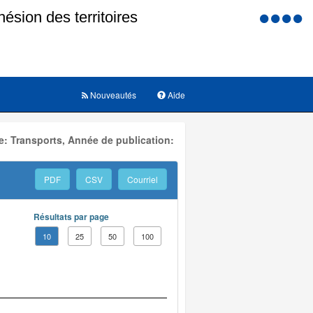
Menu
d'accessi
Nouveautés
Aide
: Transports, Année de publication:
PDF
CSV
Courriel
Résultats par page
10
25
50
100