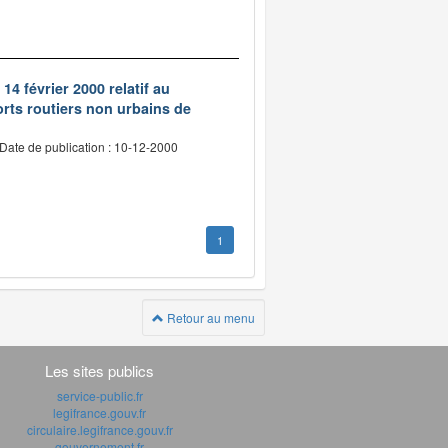
14 février 2000 relatif au
rts routiers non urbains de
Date de publication : 10-12-2000
1
Retour au menu
Les sites publics
service-public.fr
legifrance.gouv.fr
circulaire.legifrance.gouv.fr
gouvernement.fr