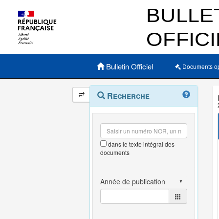
Menu principal
Bulletin Officiel
Documents o
Navigation
Menu
Recherche
contextuel
et
outils
annexes
dans le texte intégral des
documents