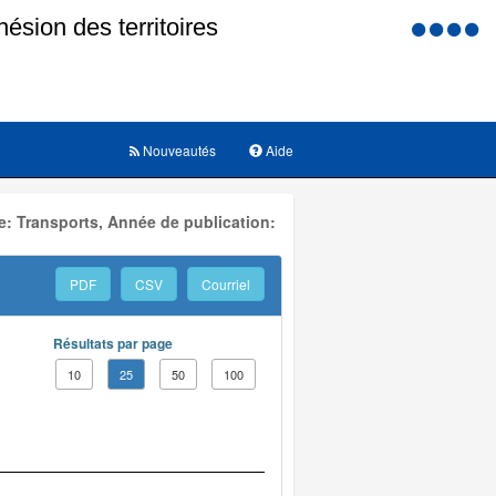
Menu
d'accessi
Nouveautés
Aide
: Transports, Année de publication:
PDF
CSV
Courriel
Résultats par page
10
25
50
100