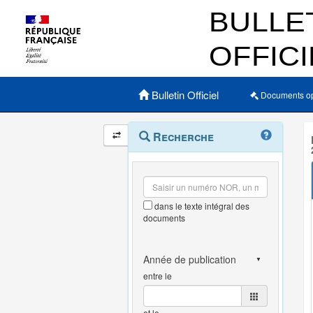
Menu principal
Bulletin Officiel
Documents o
Navigation
Menu
Recherche
contextuel
et
outils
annexes
dans le texte intégral des
documents
entre le
et le