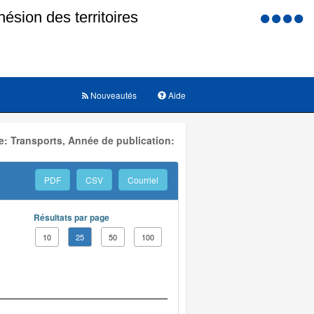
Menu
d'accessi
Nouveautés
Aide
: Transports, Année de publication:
PDF
CSV
Courriel
Résultats par page
10
25
50
100