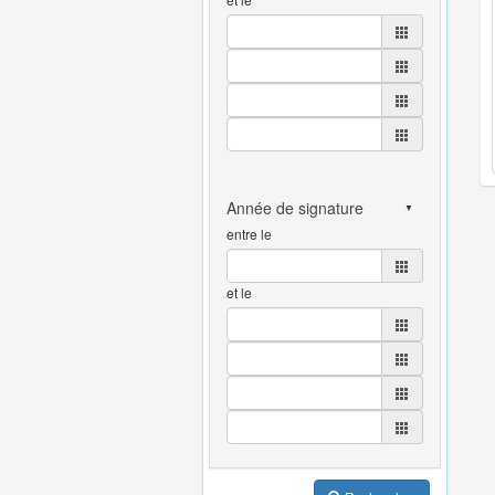
entre le
et le